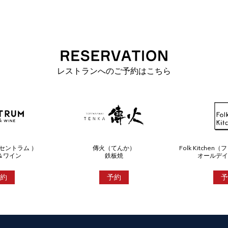
レストランへのご予約はこちら
（セントラム ）
傳火（てんか）
Folk Kitche
＆ワイン
鉄板焼
オールデイ
約
予約
予