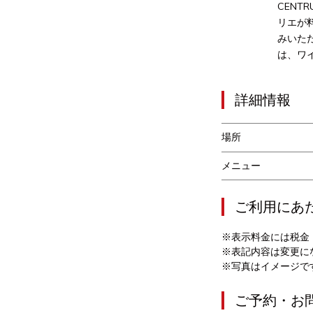
CEN
リエが
みいた
は、ワ
詳細情報
場所
メニュー
ご利用にあ
※表示料金には税金
※表記内容は変更に
※写真はイメージで
ご予約・お