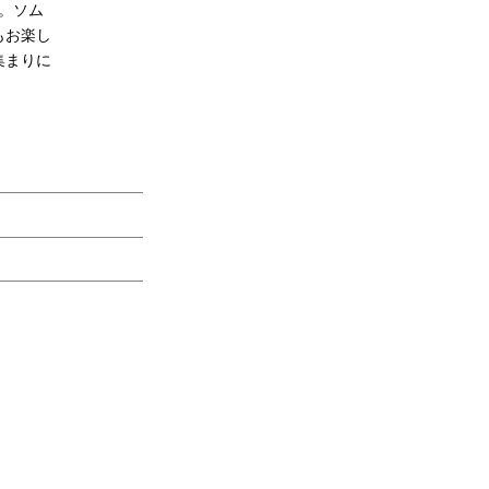
す。ソム
もお楽し
集まりに