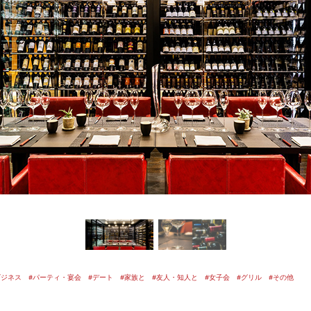
ビジネス
#パーティ・宴会
#デート
#家族と
#友人・知人と
#女子会
#グリル
#その他