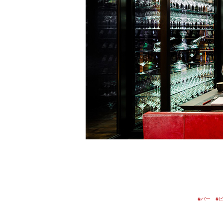
#バー
#