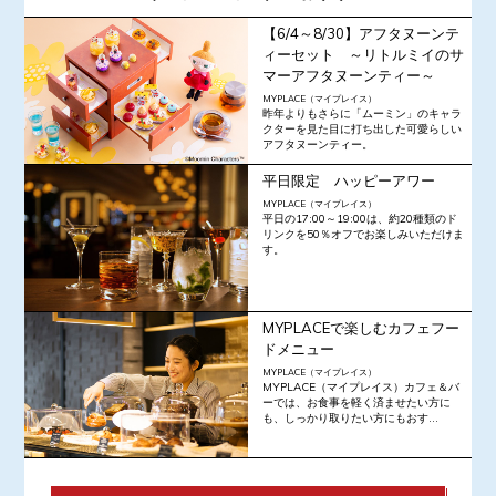
【6/4～8/30】アフタヌーンテ
ィーセット ～リトルミイのサ
マーアフタヌーンティー～
MYPLACE（マイプレイス）
昨年よりもさらに「ムーミン」のキャラ
クターを見た目に打ち出した可愛らしい
アフタヌーンティー。
平日限定 ハッピーアワー
MYPLACE（マイプレイス）
平日の17:00～19:00は、約20種類のド
リンクを50％オフでお楽しみいただけま
す。
MYPLACEで楽しむカフェフー
ドメニュー
MYPLACE（マイプレイス）
MYPLACE（マイプレイス）カフェ＆バ
ーでは、お食事を軽く済ませたい方に
も、しっかり取りたい方にもおす...