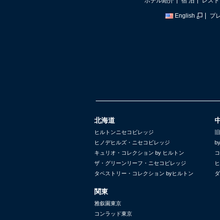
ホテル紹介
宿 泊
レスト
English
プ
北海道
ヒルトンニセコビレッジ
旧
ヒノデヒルズ・ニセコビレッジ
b
キュリオ・コレクション by ヒルトン
コ
ザ・グリーンリーフ・ニセコビレッジ
ヒ
タペストリー・コレクション byヒルトン
ダ
関東
雅叙園東京
コンラッド東京