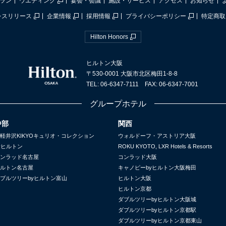
ラン
ウエディング
宴会・会議
施設・サービス
アクセス
お知らせ
レスリリース
企業情報
採用情報
プライバシーポリシー
特定商取
Hilton Honors
ヒルトン大阪
〒530-0001 大阪市北区梅田1-8-8
TEL: 06-6347-7111 FAX: 06-6347-7001
グループホテル
中部
関西
軽井沢KIKYOキュリオ・コレクション
ウォルドーフ・アストリア大阪
yヒルトン
ROKU KYOTO, LXR Hotels & Resorts
ンラッド名古屋
コンラッド大阪
ルトン名古屋
キャノピーbyヒルトン大阪梅田
ブルツリーbyヒルトン富山
ヒルトン大阪
ヒルトン京都
ダブルツリーbyヒルトン大阪城
ダブルツリーbyヒルトン京都駅
ダブルツリーbyヒルトン京都東山