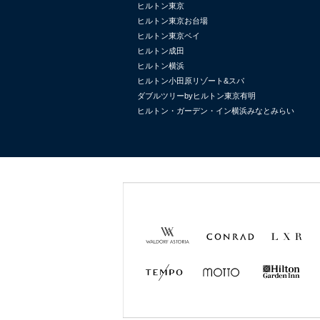
ヒルトン東京
ヒルトン東京お台場
ヒルトン東京ベイ
ヒルトン成田
ヒルトン横浜
ヒルトン小田原リゾート&スパ
ダブルツリーbyヒルトン東京有明
ヒルトン・ガーデン・イン横浜みなとみらい
Waldorf
Conrad
LXR
Astoria
Hotels &
Hotels &
Resorts
Resorts
TEMPO
MOTTO
Hilton
Garden
Inn