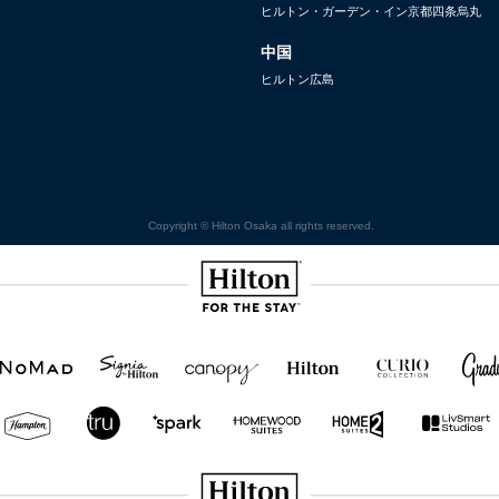
ヒルトン・ガーデン・イン京都四条烏丸
中国
ヒルトン広島
Copyright © Hilton Osaka all rights reserved.
Hilton
NOMAD
SignisaHilton
Canopy by
Hilton
Curio
Grad
Hilton
Hotels
Collection
&
Resorts
Hampton
Tru
Tru by
Homewood
Home2
by
by
Hilton
Suites by
Suites
Hilton
Hilton
Hilton
by
Hilton
Hilton Honors