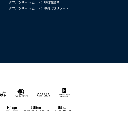
ダブルツリーbyヒルトン那覇首里城
ダブルツリーbyヒルトン沖縄北谷リゾート
uate
DoubleTree
Tapestry
Embassy
by
Collection
Suites
Hilton
by Hilton
by
Hilton
Hilton GRAND
Hilton
VACATIONS
VACATION
CLUB
CLUB