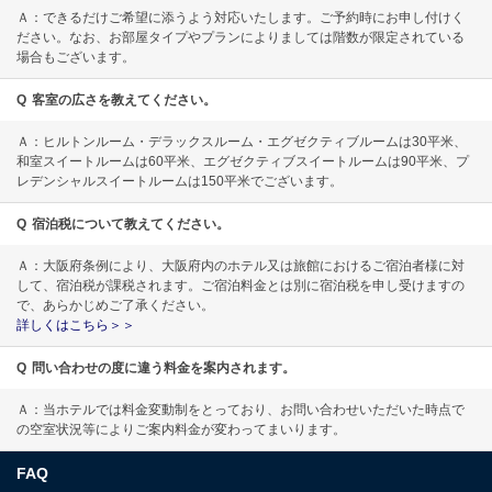
Ａ：できるだけご希望に添うよう対応いたします。ご予約時にお申し付けく
ださい。なお、お部屋タイプやプランによりましては階数が限定されている
場合もございます。
Q
客室の広さを教えてください。
Ａ：ヒルトンルーム・デラックスルーム・エグゼクティブルームは30平米、
和室スイートルームは60平米、エグゼクティブスイートルームは90平米、プ
レデンシャルスイートルームは150平米でございます。
Q
宿泊税について教えてください。
Ａ：大阪府条例により、大阪府内のホテル又は旅館におけるご宿泊者様に対
して、宿泊税が課税されます。ご宿泊料金とは別に宿泊税を申し受けますの
で、あらかじめご了承ください。
詳しくはこちら＞＞
Q
問い合わせの度に違う料金を案内されます。
Ａ：当ホテルでは料金変動制をとっており、お問い合わせいただいた時点で
の空室状況等によりご案内料金が変わってまいります。
FAQ