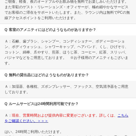
ご朝食、軽食、夜のオードブルやお飲み物を無料でお楽しみいただけます。
また常駐のゲスト・リレーションズ・オフィサーが、極め細やかなサービス
でお客様のご滞在をサポートいたします。また、ラウンジ内は無料でPCの無
線アクセスポイントをご利用いただけます。
Q
客室のアメニティにはどのようなものがありますか？
Ａ：石鹸、歯ブラシ、シャンプー、コンディショナー、ボディーローショ
ン、ボディウォッシュ、シャワーキャップ、ヘアバンド、くし、ひげそり、
コットン、綿棒、爪やすり、煎茶、ほうじ茶、コーヒー、紅茶、スリッパ、
パジャマなどをご用意しております。 ※お子様用のアメニティもございま
す。
Q
無料の貸出品にはどのようなものがありますか？
Ａ：加湿器、各種枕、ズボンプレッサー、ファックス、空気清浄器をご用意
しております。
Q
ルームサービスは24時間利用可能ですか？
Ａ：
現在、営業時間および提供内容に変更がございます。詳しくは、
こちら
をご確認ください。＞＞＞
はい、24時間ご利用いただけます。