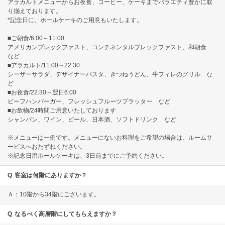
アラカルトメニューからお夜食、コーヒー、ケーキまでバラエティ豊かに取
り揃えております。
*記念日に、ホールケーキのご用意もいたします。
■ご朝食/6:00～11:00
アメリカンブレックファスト、コンチネンタルブレックファスト、和朝食
など
■アラカルト/11:00～22:30
シーザーサラダ、デザイナーパスタ、きつねうどん、牛フィレのグリル な
ど
■お夜食/22:30～翌日6:00
ビーフハンバーガー、フレッシュフルーツプラッター など
■お飲物/24時間ご用意いたしております
シャンパン、ワイン、ビール、日本酒、ソフトドリンク など
※メニューは一例です。メニューにないお料理をご希望の場合は、ルームサ
ービスへおたずねください。
※記念日用ホールケーキは、3日前までにご予約ください。
Q
客室は何階にありますか？
Ａ：10階から34階にございます。
Q
なるべく高層階にしてもらえますか？