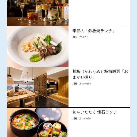
季節の「鉄板焼ランチ」
傳火（てんか）
川梅（かわうめ）板前厳選「お
まかせ握り」
川梅（かわうめ）
旬をいただく 懐石ランチ
川梅（かわうめ）