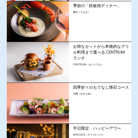
季節の「鉄板焼ディナー」
傳火（てんか）
お得なセットから本格的なグリ
ル料理まで選べる CENTRUM
ランチ
CENTRUM（セントラム）
四季折々のもてなし懐石コース
川梅（かわうめ）
平日限定 ハッピーアワー
MYPLACE（マイプレイス）