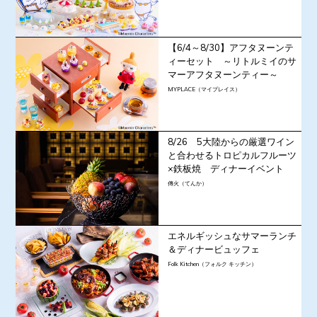
【6/4～8/30】アフタヌーンテ
ィーセット ～リトルミイのサ
マーアフタヌーンティー～
MYPLACE（マイプレイス）
8/26 5大陸からの厳選ワイン
と合わせるトロピカルフルーツ
×鉄板焼 ディナーイベント
傳火（てんか）
エネルギッシュなサマーランチ
＆ディナービュッフェ
Folk Kitchen（フォルク キッチン）